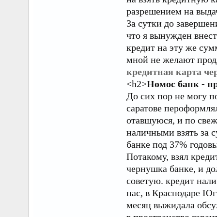
разрешением на выда
За сутки до завершен
что я вынужден внес
кредит на эту же сум
мной не желают продл
кредитная карта че
<h2>
Номос банк - 
До сих пор не могу п
саратове пероформлял
отавшуюся, и по свеж
наличными взять за с
банке под 37% годовы
Потакому, взял креди
чернушка банке, и до
советую. кредит нали
нас, в Краснодаре Юг
месяц выжидала обсу
в пространство гаран