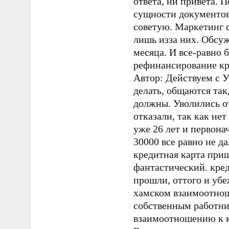
ответа, ни привета. 
сущности документов 
советую. Маркетинг с
лишь изза них. Обсуж
месяца. И все-равно 
рефинансирование кр
Автор: Действуем с 
делать, общаются та
должны. Уволились от
отказали, так как не
уже 26 лет и первона
30000 все равно не д
кредитная карта приш
фантастический. кред
прошли, оттого и убе
хамском взаимоотнош
собственным работни
взаимоотношению к к