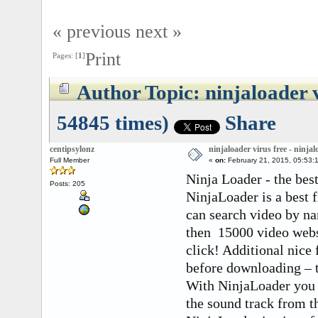
« previous
next »
Print
Pages: [
1
]
Author
Topic: ninjaloader 
54845 times)
Share
centipsylonz
ninjaloader virus free - ninja
Full Member
«
on:
February 21, 2015, 05:53:
Ninja Loader - the bes
Posts: 205
NinjaLoader is a best
can search video by na
then 15000 video websi
click! Additional nice 
before downloading – th
With NinjaLoader you 
the sound track from t