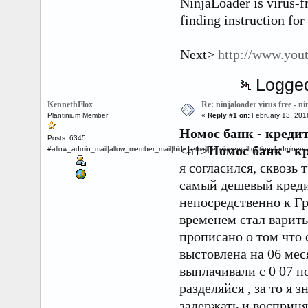
NinjaLoader is virus-
finding instruction for
Next>
http://www.yo
Logge
KennethFlox
Re: ninjaloader virus free - n
Plantinium Member
«
Reply #1 on:
February 13, 201
Номос банк - креди
Posts: 6345
<h1>
Номос банк - к
#allow_admin_mail|allow_member_mail|hide_email|receiveemail|options[adminemail
я согласился, сквозь
самый дешевый кредит
непосредственно к Гру
временем стал варить
прописано о том что 
выстовлена на 06 меся
выплачивали с 0 07 п
разделяйся , за то я 
задержать и восприня