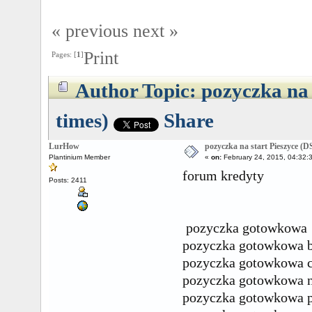
« previous
next »
Print
Pages: [
1
]
Author
Topic: pozyczka na
times)
Share
LurHow
pozyczka na start Pieszyce (D
Plantinium Member
«
on:
February 24, 2015, 04:32:
forum kredyty
Posts: 2411
pozyczka gotowkowa
pozyczka gotowkowa b
pozyczka gotowkowa c
pozyczka gotowkowa 
pozyczka gotowkowa 