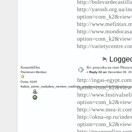
http://bulevardecastil
http://yarosh.org.ua/i
option=com_k2&view=
http://www.mefintax.m
http://www.mondocasa
option=com_k2&view=
http://varietycentre.c
Logge
KennethFlox
Re: pozyczka na start Pieszyc
Plantinium Member
«
Reply #2 on:
December 06, 20
http://ingas-egypt.co
Posts: 6345
option=com_k2&view=
#allow_admin_mail|allow_member_mail|hide_email|receiveemail|options[adminemail
http://www.festivalsel
option=com_k2&view=
http://www.mea-it.com
http://okna-op.ru/inde
option=com_k2&view=
http://npageonline.co