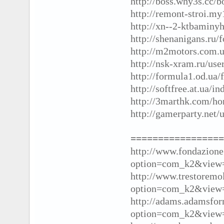
http://boss.why3s.cc
http://remont-stroi.m
http://xn--2-ktbaminy
http://shenanigans.ru
http://m2motors.com.
http://nsk-xram.ru/use
http://formula1.od.ua
http://softfree.at.ua/i
http://3marthk.com/
http://gamerparty.net/
=================
http://www.fondazione
option=com_k2&view=
http://www.trestoremol
option=com_k2&view=
http://adams.adamsfo
option=com_k2&view=