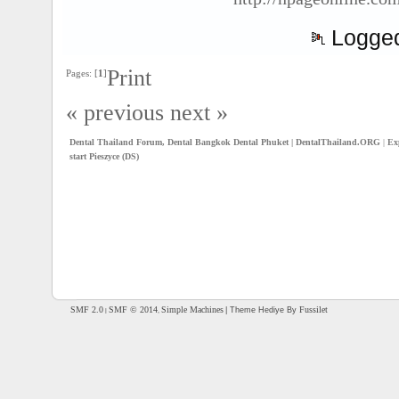
Logge
Print
Pages: [
1
]
« previous
next »
Dental Thailand Forum, Dental Bangkok Dental Phuket | DentalThailand.ORG
|
Ex
start Pieszyce (DS)
SMF 2.0
SMF © 2014
Simple Machines
Fussilet
| Theme Hediye By
|
,