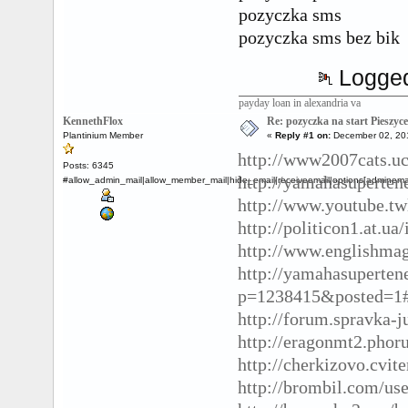
pozyczka sms
pozyczka sms bez bik
Logge
payday loan in alexandria va
KennethFlox
Re: pozyczka na start Pieszyc
Plantinium Member
«
Reply #1 on:
December 02, 201
http://www2007cats.uc
Posts: 6345
http://yamahasuperte
#allow_admin_mail|allow_member_mail|hide_email|receiveemail|options[adminemail
http://www.youtube.tw
http://politicon1.at.ua
http://www.englishmag
http://yamahasuperten
p=1238415&posted=1#
http://forum.spravka
http://eragonmt2.pho
http://cherkizovo.cv
http://brombil.com/use