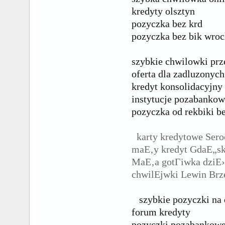
kredyty olsztyn
pozyczka bez krd
pozyczka bez bik wro
szybkie chwilowki prze
oferta dla zadluzonych
kredyt konsolidacyjny 
instytucje pozabankow
pozyczka od rekbiki b
karty kredytowe Ser
maЕ‚y kredyt GdaЕ„s
MaЕ‚a gotГіwka dziЕ›
chwilЕјwki Lewin Brz
szybkie pozyczki na
forum kredyty
pozyczki pozabankowe 