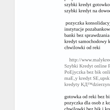
szybki kredyt gotowko
szybki kredyt na dowo
pozyczka konsolidacy
instytucje pozabankow
banki bez sprawdzania
kredyt samochodowy k
chwilowki od reki
http://www.malykre
Szybki Kredyt online 
PoЕјyczka bez bik on
maЕ‚y kredyt SЕ‚upsk
kredyty KД™dzierzyn
gotowka od reki bez b
pozyczka dla osob z 
chwilowki bez bik i kr