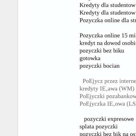
Kredyty dla studentow 
Kredyty dla studentow 
Pozyczka online dla s
Pozyczka online 15 mi
kredyt na dowod osobi
pozyczki bez biku
gotowka
pozyczki bocian
PoЕјycz przez intern
kredyty IЕ‚awa (WM)
PoЕјyczki pozabankow
PoЕјyczka IЕ‚owa (LS
pozyczki expresowe
splata pozyczki
pozyczki bez bik na o