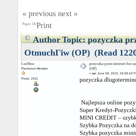
« previous
next »
Print
Pages: [
1
]
Author
Topic: pozyczka pr
OtmuchГіw (OP) (Read 1220
LurHow
pozyczka przez internet bez
(OP)
Plantinium Member
«
on:
June 08, 2015, 04:58:43 
pozyczka dlugot
Posts: 2411
Najlepsza online pozy
Super Kredyt-Pozyczk
MINI CREDIT – szybki
Szybka Pozyczka na do
Szybka pozyczka mini