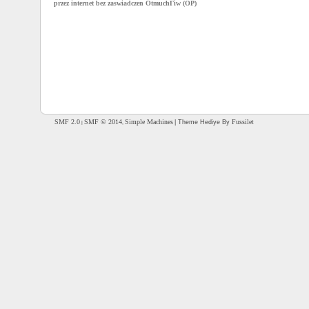
przez internet bez zaswiadczen OtmuchГіw (OP)
SMF 2.0
SMF © 2014
Simple Machines
Fussilet
| Theme Hediye By
|
,