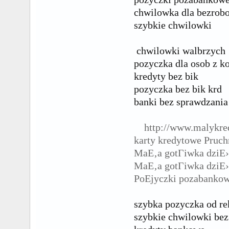
chwilowka dla bezrob
szybkie chwilowki
chwilowki walbrzych
pozyczka dla osob z 
kredyty bez bik
pozyczka bez bik krd
banki bez sprawdzania
http://www.malykre
karty kredytowe Pruch
MaЕ‚a gotГіwka dziЕ›
MaЕ‚a gotГіwka dziЕ
PoЕјyczki pozabanko
szybka pozyczka od re
szybkie chwilowki bez