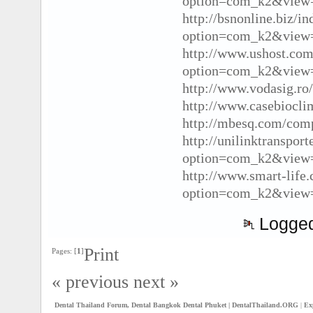
option=com_k2&view=
http://bsnonline.biz/i
option=com_k2&view=
http://www.ushost.com
option=com_k2&view=
http://www.vodasig.ro
http://www.casebiocli
http://mbesq.com/comp
http://unilinktranspor
option=com_k2&view=
http://www.smart-life.
option=com_k2&view=
Logge
Print
Pages: [
1
]
« previous
next »
Dental Thailand Forum, Dental Bangkok Dental Phuket | DentalThailand.ORG
|
Ex