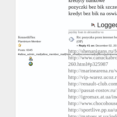
kredyty bankowe
pozyczki bez bik szcze
kredyt bez bik na osw
Logge
payday loan in alexandria va
KennethFlox
Re: pozyczka przez internet 
(OP)
Plantinium Member
«
Reply #1 on:
December 02, 201
http://shenanigans.ru
Posts: 6345
#allow_admin_mail|allow_member_mail|hide_email|receiveemail|options[adminemail
http://www.canuckabro
260.html#p325987
http://marinearena.r
http://vip-warez.ucoz.
http://renault-club.c
http://passat-rostov.r
http://igromax.at.ua/i
http://www.chocohouse
http://sportlive.pp.ua
http://matvey.at.ua/in