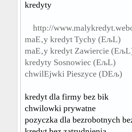
kredyty
http://www.malykredyt.web
maЕ‚y kredyt Tychy (ЕљL)
maЕ‚y kredyt Zawiercie (ЕљL
kredyty Sosnowiec (ЕљL)
chwilЕјwki Pieszyce (DЕљ)
kredyt dla firmy bez bik
chwilowki prywatne
pozyczka dla bezrobotnych be
kredyt bez zatrudnienia