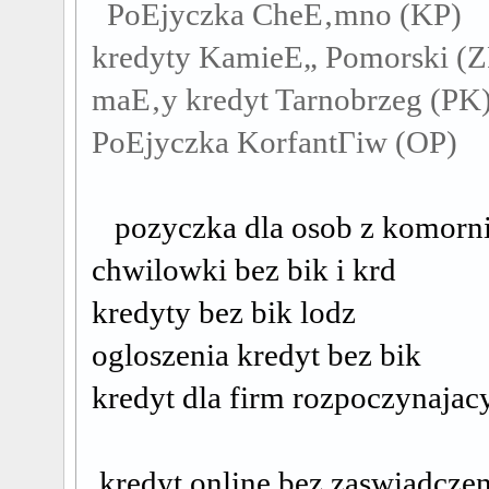
PoЕјyczka CheЕ‚mno (KP)
kredyty KamieЕ„ Pomorski (Z
maЕ‚y kredyt Tarnobrzeg (PK
PoЕјyczka KorfantГіw (OP)
pozyczka dla osob z komorn
chwilowki bez bik i krd
kredyty bez bik lodz
ogloszenia kredyt bez bik
kredyt dla firm rozpoczynajac
kredyt online bez zaswiadcze