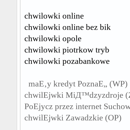
chwilowki online
chwilowki online bez bik
chwilowki opole
chwilowki piotrkow tryb
chwilowki pozabankowe
maЕ‚y kredyt PoznaЕ„ (WP)
chwilЕјwki MiД™dzyzdroje (
PoЕјycz przez internet Sucho
chwilЕјwki Zawadzkie (OP)