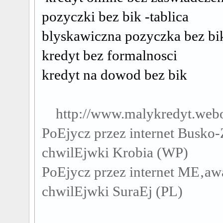
pozyczki bez bik -tablica
blyskawiczna pozyczka bez bi
kredyt bez formalnosci
kredyt na dowod bez bik
http://www.malykredyt.web
PoЕјycz przez internet Busko
chwilЕјwki Krobia (WP)
PoЕјycz przez internet MЕ‚a
chwilЕјwki SuraЕј (PL)