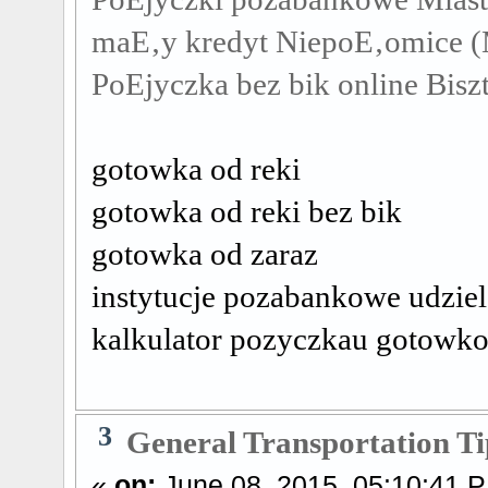
maЕ‚y kredyt NiepoЕ‚omice 
PoЕјyczka bez bik online Bis
gotowka od reki
gotowka od reki bez bik
gotowka od zaraz
instytucje pozabankowe udzie
kalkulator pozyczkau gotowk
3
General Transportation Ti
«
on:
June 08, 2015, 05:10:41 