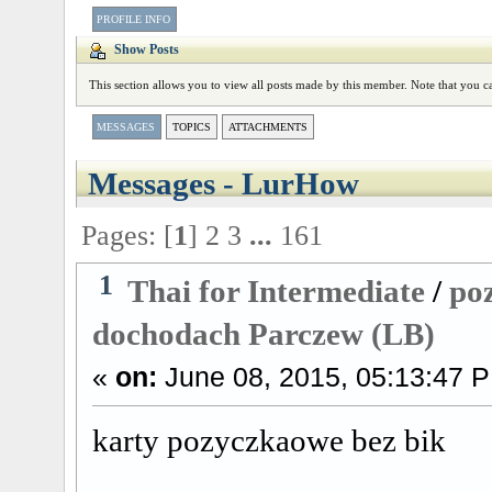
PROFILE INFO
Show Posts
This section allows you to view all posts made by this member. Note that you ca
MESSAGES
TOPICS
ATTACHMENTS
Messages - LurHow
Pages: [
1
]
2
3
...
161
1
Thai for Intermediate
/
po
dochodach Parczew (LB)
«
on:
June 08, 2015, 05:13:47 
karty pozyczkaowe bez 