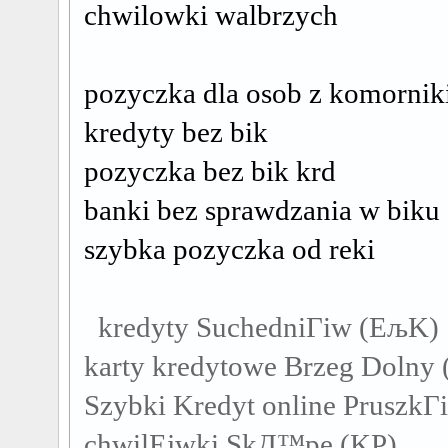
chwilowki walbrzych
pozyczka dla osob z komorni
kredyty bez bik
pozyczka bez bik krd
banki bez sprawdzania w biku
szybka pozyczka od reki
kredyty SuchedniГіw (ЕљK)
karty kredytowe Brzeg Dolny
Szybki Kredyt online Pruszk
chwilЕјwki SkД™pe (KP)