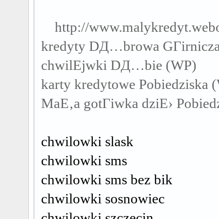
http://www.malykredyt.web
kredyty DД…browa GГіrnicz
chwilЕјwki DД…bie (WP)
karty kredytowe Pobiedziska 
MaЕ‚a gotГіwka dziЕ› Pobied
chwilowki slask
chwilowki sms
chwilowki sms bez bik
chwilowki sosnowiec
chwilowki szczecin