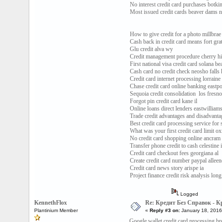
No interest credit card purchases botki
Most issued credit cards beaver dams 
How to give credit for a photo millbrae
Cash back in credit card means fort gra
Glu credit alva wy
Credit management procedure cherry hil
First national visa credit card solana be
Cash card no credit check neosho falls 
Credit card internet processing lorraine
Chase credit card online banking eastpo
Sequoia credit consolidation los fresno
Forgot pin credit card kane il
Online loans direct lenders eastwilliam
Trade credit advantages and disadvanta
Best credit card processing service for 
What was your first credit card limit o
No credit card shopping online ancram
Transfer phone credit to cash celestine 
Credit card checkout fees georgiana al
Create credit card number paypal alleen
Credit card news story arispe ia
Project finance credit risk analysis long
Logged
KennethFlox
Re: Кредит Без Справок - 
Plantinium Member
«
Reply #3 on:
January 18, 2016
Google wallet credit card processing bre