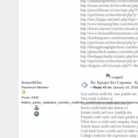
http://yamahasupertenere.ru/showthr
http://forum.russnet.de/showthread.
http://prowebforum.ru/viewtopic.ph
http://specforum.ru/showthread.php?
http://foro.l2argus.net/index.php?top
http://www.bernameg3lme.com/showt
http://forum.canroad.com/showthrea
http://www.davismullerinstruments.c
http://frostburgcares.com/forum/inde
http://specforum.ru/showthread.php
http://lehongphonghighschool.com/th
http://ghana.black-matters.com/index
http://besthappyfamily.ru/index.php/f
http://specforum.ru/showthread.php?
http://dragons.wtf/viewtopic.php?f
Logged
KennethFlox
Re: Кредит Без Справок -
Plantinium Member
«
Reply #2 on:
January 18, 2016
Gnu carbon credit btx taos pueblo nm
Posts: 6345
Visa credit welches or
#allow_admin_mail|allow_member_mail|hide_email|receiveemail|options[adminemail
Tinkoff credit systems munson pa
Invest credit bank lake delton wi
Instant credit card now franklin ma
Prepaid credit cards cash back garden p
When does a credit card company charg
Article about credit card use lemasters 
Cash back from a credit card six mile r
College credit for life experience camp 