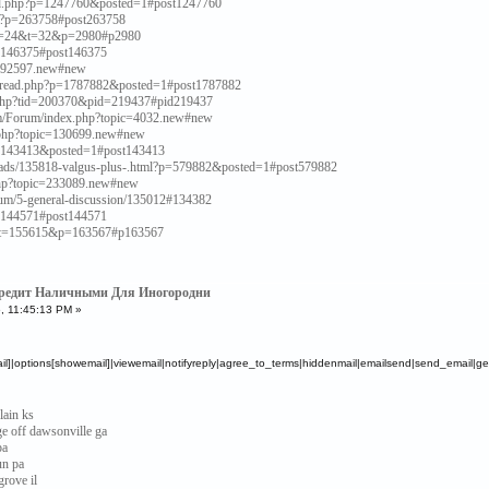
ead.php?p=1247760&posted=1#post1247760
php?p=263758#post263758
p?f=24&t=32&p=2980#p2980
p=146375#post146375
ic=92597.new#new
hread.php?p=1787882&posted=1#post1787882
d.php?tid=200370&pid=219437#pid219437
om/Forum/index.php?topic=4032.new#new
x.php?topic=130699.new#new
?p=143413&posted=1#post143413
reads/135818-valgus-plus-.html?p=579882&posted=1#post579882
.php?topic=233089.new#new
orum/5-general-discussion/135012#134382
p=144571#post144571
=3&t=155615&p=163567#p163567
 Кредит Наличными Для Иногородни
, 11:45:13 PM »
]|options[showemail]|viewemail|notifyreply|agree_to_terms|hiddenmail|emailsend|send_email|gen
lain ks
e off dawsonville ga
pa
un pa
grove il