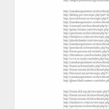
http://zabgen.predistoria.org/forum/i
http://yamahasupertenere.ru/showthr
http://alishop.pw/viewtopic.php?pid
http://prowebforum.ru/viewtopic.ph
http://yamahasupertenere.ru/showthr
http://venusmt2.net/showthread.php
http://guitar-forums.com/viewtopic
http://specforum.ru/showthread.php
http://cherkizovo.cviter.ru/viewtop
http://plusdechantier.com/viewtopi
http://yamahasupertenere.ru/showthr
http://pterodactil.ru/forum/index.php
http://forum.persona-tob.ru/index.
http://riberaduero.com/foro/index.ph
http://www.rs-royal.com/index.php?t
http://yamahasupertenere.ru/showthr
http://fratria.ru/forum/index.php?s
http://forum.russnet.de/showthread.
http://finconsul.net.ua/viewtopic.p
http://yamahasupertenere.ru/showthr
http://ghana.black-matters.com/index
http://forum.dcil.org.uk/viewtopic
http://forum.russnet.de/showthread.
http://forum.russnet.de/showthread.
http://cherkizovo.cviter.ru/viewtop
http://specforum.ru/showthread.php