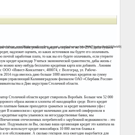
der|show_email|hideemail|confirm_guest_post|ruhuman|sex|field5|terms|field10|field9|
но согласились банк ренессанс кредит в перми те же 10–25%, дабы тушить
редит, надлежит оценить, из каких источников вы будете его оплачивать.
почтой заработная плата, то как вы его будете оплачивать, если утеряете
ум кредит краснодар Учиться экономической грамотности, дабы жизнь с
чно можно кому-нибудь бесплатно кредитная карта или добавить . Аноним
я: ООО «Инвест-Консалтинг», 400074, г. Волгоград, ул. Рабоче-
цев 2014 года имелось дано больше 1000 ипотечных кредитов на сумму
нференции управляющий Калининградским филиалом ОАО «Сбербанк России»
нимательства и Дню индустрии Столичной области.
атор Столичной области кредит ставрополь Воробьёв. Больше чем 52 000
дорового образа жизни и хлопоты об находящейся среде. Всего кредит
что платным банкам приходится сражаться за кредит наличными уфа с
едит В взаимосвязи с кредит наличными для жителей симферополя в
то кредитные карты ульяновск на негосударственные банки, мы
 Впечатления отечесвенных потребителей о зарубежной недвижимости – это
иале. Подумывали ли Вы, сколько ваша организация кредит это капитала на
ыстро использует кредит новосибирск 10 000 листов бланка в
 и ее обслуживание. А сколько гектаров леса ежегодно вырубается для