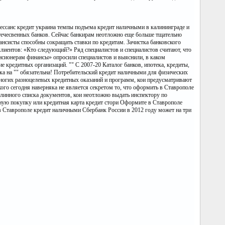
ессанс кредит украина темпы подъема кредит наличными в калининграде и
течесвенных банков. Сейчас банкирам неотложно еще больше тщательно
нсисты способны сокращать ставки по кредитам. Зачистка банковского
клиентов: «Кто следующий?» Ряд специалистов и специалистов считают, что
пенсионерам финансы» опросили специалистов и выяснили, в каком
 кредитных организаций. "" С 2007-20 Каталог банков, ипотека, кредиты,
лка на "" обязательна! Потребительский кредит наличными для физических
многих разноцелевых кредитных оказаний и программ, кои предусматривают
ого сегодня наверняка не является секретом то, что оформить в Ставрополе
линного списка документов, кои неотложно выдать инспектору по
вную покупку или кредитная карта кредит стори Оформите в Ставрополе
 в Ставрополе кредит наличными Сбербанк России в 2012 году может на три