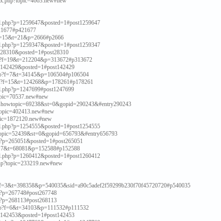
ndex.php?topic=4663.new#new
ead.php?p=1259647&posted=1#post1259647
=421677#p421677
p?f=15&t=21&p=2666#p2666
ead.php?p=1259347&posted=1#post1259347
?p=28310&posted=1#post28310
.php?f=19&t=212204&p=313672#p313672
?p=142429&posted=1#post142429
ic.php?f=7&t=34145&p=106504#p106504
c.php?f=15&t=124268&p=178261#p178261
ead.php?p=1247699#post1247699
?topic=70537.new#new
php?showtopic=69238&st=0&gopid=290243&#entry290243
p?topic=402413.new#new
opic=1872120.new#new
ead.php?p=1254555&posted=1#post1254555
howtopic=52439&st=0&gopid=656793&#entry656793
php?p=265051&posted=1#post265051
hp?f=7&t=68081&p=152588#p152588
ead.php?p=1260412&posted=1#post1260412
.php?topic=233219.new#new
.php?f=3&t=398358&p=540035&sid=a90c5adef2f59299b230f70f45720720#p540035
php?p=267748#post267748
php?p=268113#post268113
ic.php?f=6&t=34103&p=111532#p111532
?p=142453&posted=1#post142453