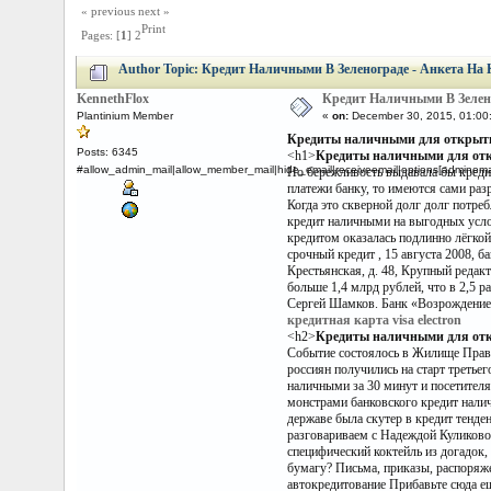
« previous
next »
Print
Pages: [
1
]
2
Author
Topic: Кредит Наличными В Зеленограде - Анкета На
KennethFlox
Кредит Наличными В Зелен
Plantinium Member
«
on:
December 30, 2015, 01:00
Кредиты наличными для открытия
Posts: 6345
<h1>
Кредиты наличными для откр
#allow_admin_mail|allow_member_mail|hide_email|receiveemail|options[adminemail
Но бережливость выдавала бы кредит
платежи банку, то имеются сами разр
Когда это скверной долг долг потреб
кредит наличными на выгодных усло
кредитом оказалась подлинно лёгкой
срочный кредит , 15 августа 2008, б
Крестьянская, д. 48, Крупный редак
больше 1,4 млрд рублей, что в 2,5
Сергей Шамков. Банк «Возрождение
кредитная карта visa electron
<h2>
Кредиты наличными для откр
Событие состоялось в Жилище Прави
россиян получились на старт третье
наличными за 30 минут и посетителя
монстрами банковского кредит нали
державе была скутер в кредит тенде
разговариваем с Надеждой Куликово
специфический коктейль из догадок,
бумагу? Письма, приказы, распоряже
автокредитование Прибавьте сюда ещ