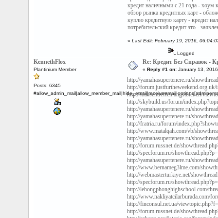
кредит наличными с 21 года - хоум 
обзор рынка кредитных карт - обло
куплю кредитную карту - кредит на
потребительский кредит это - заявл
«
Last Edit: February 19, 2016, 06:04:
Logged
KennethFlox
Re: Кредит Без Справок - 
Plantinium Member
«
Reply #1 on:
January 13, 2016
http://yamahasupertenere.ru/showthr
Posts: 6345
http://forum.justfurtheweekend.org.u
#allow_admin_mail|allow_member_mail|hide_email|receiveemail|options[adminemail
http://klassentreffen.angstblei.ch/
http://skybuild.us/forum/index.php?t
http://yamahasupertenere.ru/showthr
http://yamahasupertenere.ru/showthr
http://fratria.ru/forum/index.php?s
http://www.matalqah.com/vb/s
http://yamahasupertenere.ru/showthr
http://forum.russnet.de/showthread.
http://specforum.ru/showthread.php
http://yamahasupertenere.ru/showthr
http://www.bernameg3lme.com/showt
http://webmasterturkiye.net/showthr
http://specforum.ru/showthread.php
http://lehongphonghighschool.com/th
http://www.nakliyatcilarburada.com/
http://finconsul.net.ua/viewtopic.p
http://forum.russnet.de/showthread.