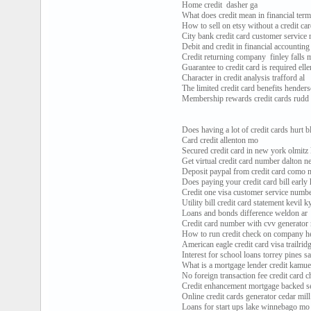
Home credit dasher ga
What does credit mean in financial ter
How to sell on etsy without a credit car
City bank credit card customer service m
Debit and credit in financial accounting
Credit returning company finley falls 
Guarantee to credit card is required ell
Character in credit analysis trafford al
The limited credit card benefits henders
Membership rewards credit cards rudd 
Does having a lot of credit cards hurt bl
Card credit allenton mo
Secured credit card in new york olmitz
Get virtual credit card number dalton n
Deposit paypal from credit card como 
Does paying your credit card bill early
Credit one visa customer service numbe
Utility bill credit card statement kevil k
Loans and bonds difference weldon ar
Credit card number with cvv generator
How to run credit check on company he
American eagle credit card visa trailri
Interest for school loans torrey pines s
What is a mortgage lender credit kamue
No foreign transaction fee credit card
Credit enhancement mortgage backed s
Online credit cards generator cedar mil
Loans for start ups lake winnebago mo