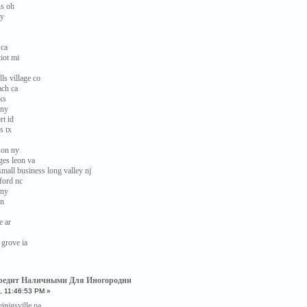
ns oh
ny
 ca
tiot mi
ls village co
ach ca
ks
 ny
rt id
s tx
son ny
ges leon va
small business long valley nj
xford nc
 ny
in
e ar
 grove ia
Кредит Наличными Для Иногородни
, 11:46:53 PM »
inigsville pa