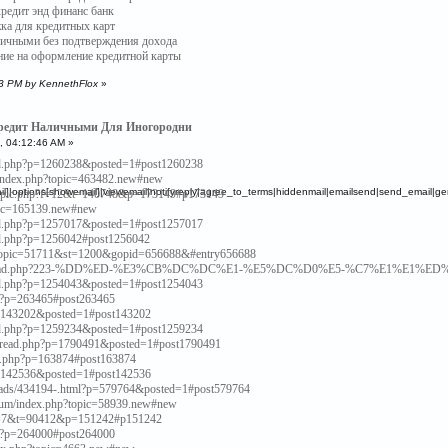
кредит энд финанс банк
жка для кредитных карт
личными без подтверждения дохода
ение на оформление кредитной карты
03 PM by KennethFlox
»
Кредит Наличными Для Иногородни
, 04:12:46 AM »
ead.php?p=1260238&posted=1#post1260238
k/index.php?topic=463482.new#new
]|options[showemail]|viewemail|notifyreply|agree_to_terms|hiddenmail|emailsend|send_email|gen
viewtopic.php?f=12&t=140748&p=173149#p173149
opic=165139.new#new
ead.php?p=1257017&posted=1#post1257017
ead.php?p=1256042#post1256042
howtopic=51711&st=1200&gopid=656688&#entry656688
howthread.php?223-%DD%ED-%E3%CB%DC%DC%E1-%E5%DC%D0%E5-%C7%E1%E1%ED%E
ead.php?p=1254043&posted=1#post1254043
php?p=263465#post263465
?p=143202&posted=1#post143202
ead.php?p=1259234&posted=1#post1259234
hread.php?p=1790491&posted=1#post1790491
ead.php?p=163874#post163874
?p=142536&posted=1#post142536
reads/434194-.html?p=579764&posted=1#post579764
forum/index.php?topic=58939.new#new
hp?f=7&t=90412&p=151242#p151242
php?p=264000#post264000