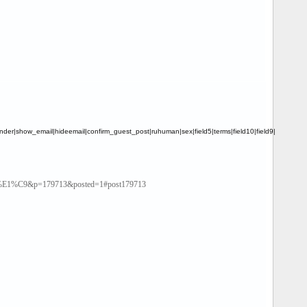
der|show_email|hideemail|confirm_guest_post|ruhuman|sex|field5|terms|field10|field9|
1%C9&p=179713&posted=1#post179713