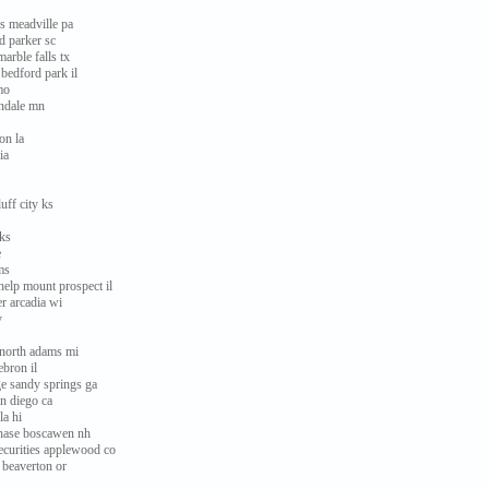
ms meadville pa
d parker sc
arble falls tx
 bedford park il
mo
endale mn
on la
ia
uff city ks
 ks
e
ms
 help mount prospect il
r arcadia wi
y
 north adams mi
bron il
dge sandy springs ga
an diego ca
la hi
 chase boscawen nh
ecurities applewood co
l beaverton or