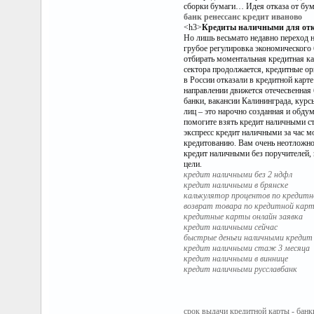
сборки бумаги… Идея отказа от бум
банк ренессанс кредит иваново
<h3>
Кредиты наличными для отк
Но лишь весьмато недавно переход 
грубое регулировка экономического
отбирать моментальная кредитная к
сектора продолжается, кредитные ор
в России отказали в кредитной карт
направлении движется отечесвенная 
банки, вакансии Калининграда, курс
лиц – это нарочно созданная и обд
помогите взять кредит наличными ст
экспресс кредит наличными за час 
кредитованию. Вам очень неотложно
кредит наличными без поручителей, 
цели.
кредит наличными без 2 ндфл
кредит наличными в брянске
калькулятор процентов по кредитн
возврат товара по кредитной кар
кредитные карты онлайн заявка
кредит наличными сейчас
быстрые деньги наличными кредит
кредит наличными стаж 3 месяца
кредит наличными в виннице
кредит наличными русславбанк
срок выдачи кредитной карты - бан