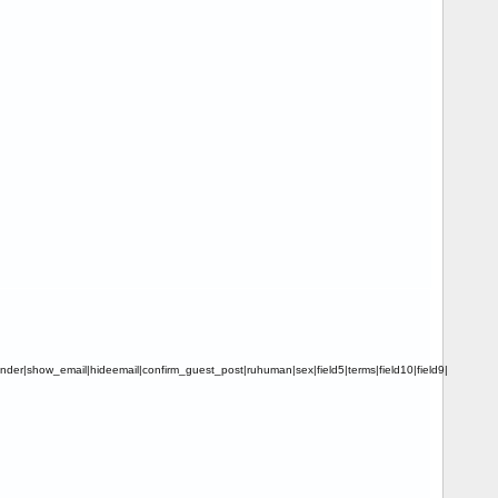
der|show_email|hideemail|confirm_guest_post|ruhuman|sex|field5|terms|field10|field9|